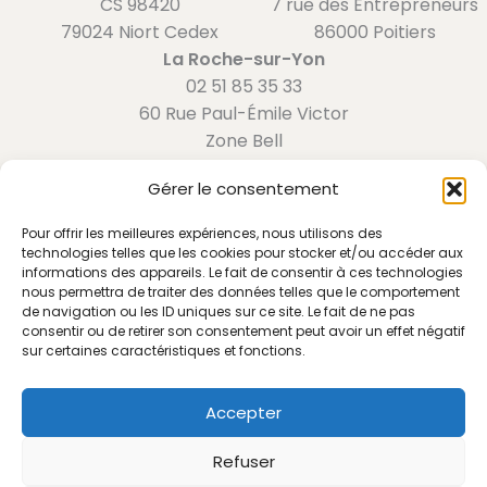
CS 98420
7 rue des Entrepreneurs
79024 Niort Cedex
86000 Poitiers
La Roche-sur-Yon
02 51 85 35 33
60 Rue Paul-Émile Victor
Zone Bell
85000 La Roche-sur-Yon
Gérer le consentement
Angers
02 55 97 07 39
Pour offrir les meilleures expériences, nous utilisons des
7 Bis Rue Antoine-Henri Becquerel
technologies telles que les cookies pour stocker et/ou accéder aux
informations des appareils. Le fait de consentir à ces technologies
Bâtiment 4
nous permettra de traiter des données telles que le comportement
49240 Avrillé
de navigation ou les ID uniques sur ce site. Le fait de ne pas
consentir ou de retirer son consentement peut avoir un effet négatif
sur certaines caractéristiques et fonctions.
Accepter
Accueil
Conditions générales de location
Refuser
Contact