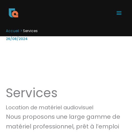
Aller
au
contenu
Accueil
Services
26/08/2024
Services
Location de matériel audiovisuel
Nous proposons une large gamme de
matériel professionnel, prêt à l’emploi