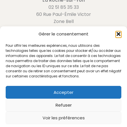
La Roche-sur-Yon
02 51 85 35 33
60 Rue Paul-Émile Victor
Zone Bell
85000 La Roche-sur-Yon
Gérer le consentement
Angers
02 55 97 07 39
Pour offrir les meilleures expériences, nous utilisons des
7 Bis Rue Antoine-Henri Becquerel
technologies telles que les cookies pour stocker et/ou accéder aux
informations des appareils. Le fait de consentir à ces technologies
Bâtiment 4
nous permettra de traiter des données telles que le comportement
49240 Avrillé
de navigation ou les ID uniques sur ce site. Le fait de ne pas
consentir ou de retirer son consentement peut avoir un effet négatif
sur certaines caractéristiques et fonctions.
Accepter
Accueil
Conditions générales de location
Refuser
Contact
Mentions légales
Voir les préférences
Politique de cookies (UE)